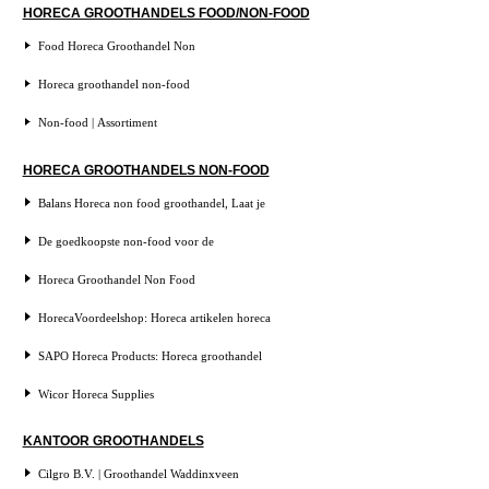
HORECA GROOTHANDELS FOOD/NON-FOOD
Food Horeca Groothandel Non
Horeca groothandel non-food
Non-food | Assortiment
HORECA GROOTHANDELS NON-FOOD
Balans Horeca non food groothandel, Laat je
De goedkoopste non-food voor de
Horeca Groothandel Non Food
HorecaVoordeelshop: Horeca artikelen horeca
SAPO Horeca Products: Horeca groothandel
Wicor Horeca Supplies
KANTOOR GROOTHANDELS
Cilgro B.V. | Groothandel Waddinxveen